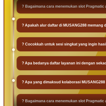
? Bagaimana cara menemukan slot Pragmatic an
? Apakah alur daftar di MUSANG288 memang d
? Cocokkah untuk sesi singkat yang ingin hasi
? Apa bedanya daftar layanan ini dengan sek
? Apa yang dimaksud kolaborasi MUSANG288 
"Baru coba alur daftarnya, dari buka halaman sa