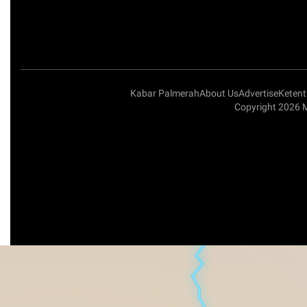
Kabar Palmerah
About Us
Advertise
Keten
Copyright 2026 