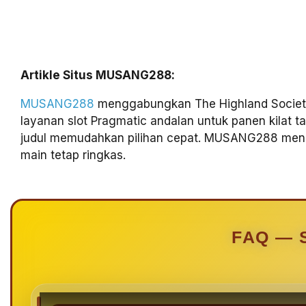
Artikle Situs MUSANG288:
MUSANG288
menggabungkan The Highland Societ
layanan slot Pragmatic andalan untuk panen kilat t
judul memudahkan pilihan cepat. MUSANG288 mena
main tetap ringkas.
FAQ — 
? Apa yang dimaksud kolaborasi MUSANG288 