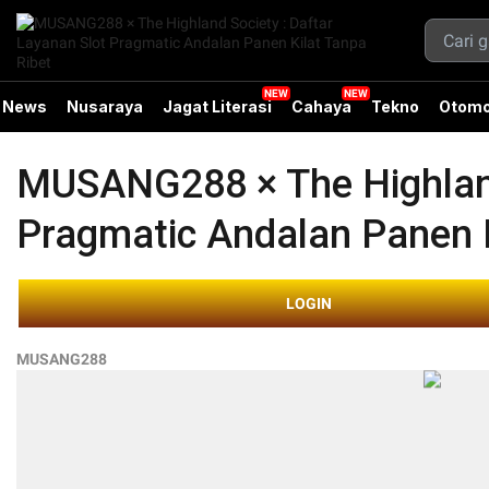
News
Nusaraya
Jagat Literasi
Cahaya
Tekno
Otomo
MUSANG288 × The Highland
Pragmatic Andalan Panen K
LOGIN
MUSANG288